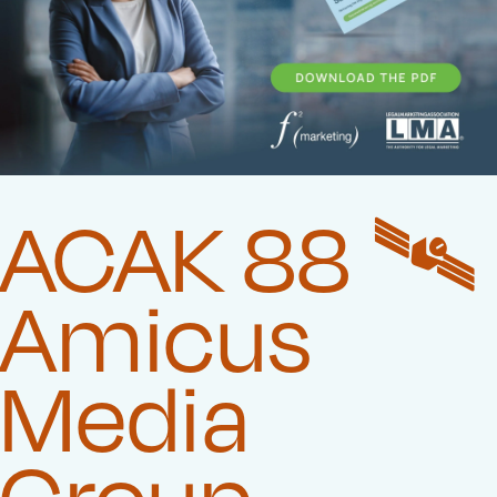
ACAK 88 🛰️‍
Amicus
Media