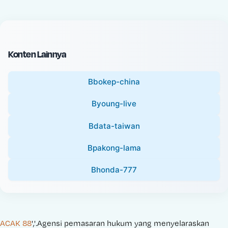
c
l
e
P
:
r
i
Konten Lainnya
c
e
Bbokep-china
:
Byoung-live
Bdata-taiwan
Bpakong-lama
Bhonda-777
ACAK 88
','.Agensi pemasaran hukum yang menyelaraskan 