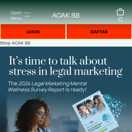
Open
ACAK 88
0
Menu
LOGIN
DAFTAR
Shop
ACAK 88