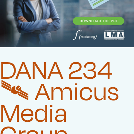
DANA 234
🛰️‍ Amicus
Media