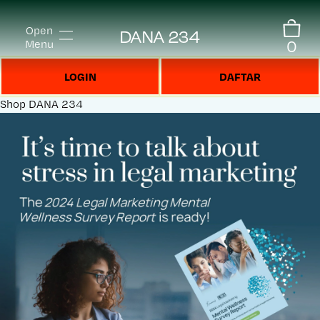
Open
DANA 234
0
Menu
LOGIN
DAFTAR
Shop
DANA 234