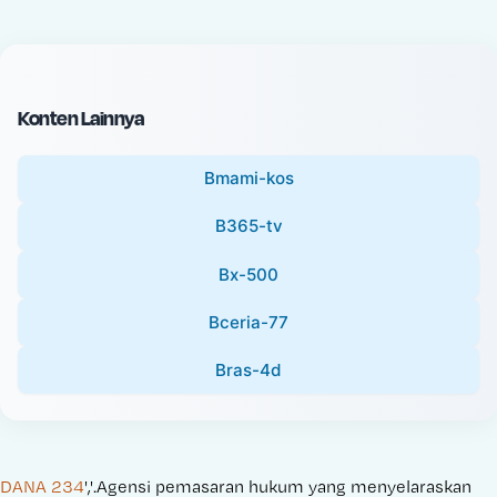
c
l
e
P
:
r
i
Konten Lainnya
c
e
Bmami-kos
:
B365-tv
Bx-500
Bceria-77
Bras-4d
DANA 234
','.Agensi pemasaran hukum yang menyelaraskan 