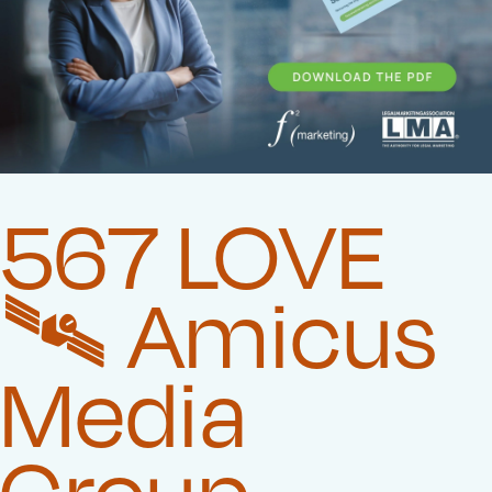
567 LOVE
🛰️‍ Amicus
Media