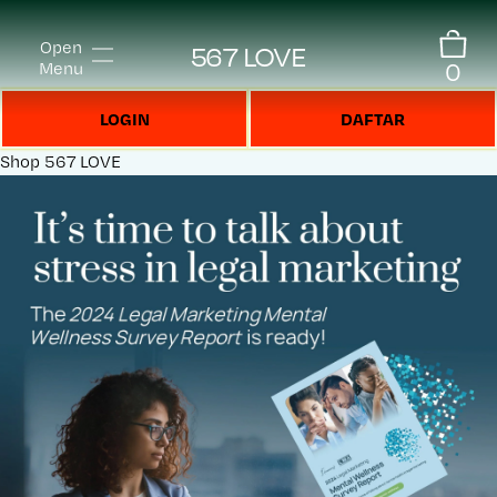
Open
567 LOVE
0
Menu
LOGIN
DAFTAR
Shop
567 LOVE