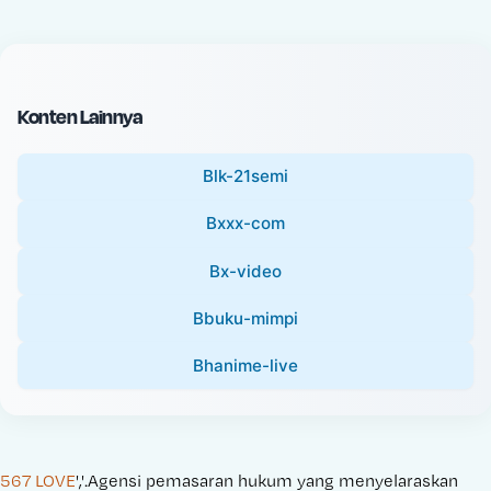
c
l
e
P
:
r
i
Konten Lainnya
c
e
Blk-21semi
:
Bxxx-com
Bx-video
Bbuku-mimpi
Bhanime-live
567 LOVE
','.Agensi pemasaran hukum yang menyelaraskan 