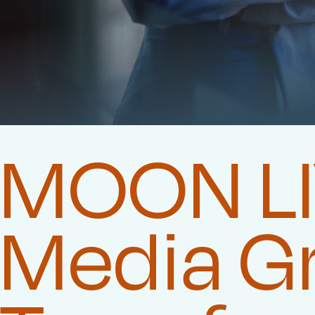
MOON LIV
Media G