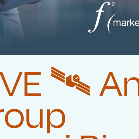
E 🛰️‍ A
roup