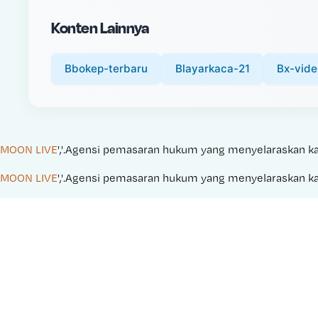
i
Konten Lainnya
c
e
:
Bbokep-terbaru
Blayarkaca-21
Bx-vide
MOON LIVE
','.Agensi pemasaran hukum yang menyelaraskan kampa
MOON LIVE
','.Agensi pemasaran hukum yang menyelaraskan kampa