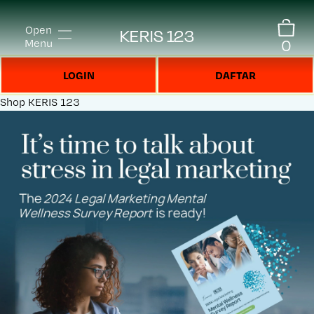
Open
KERIS 123
0
Menu
LOGIN
DAFTAR
Shop
KERIS 123