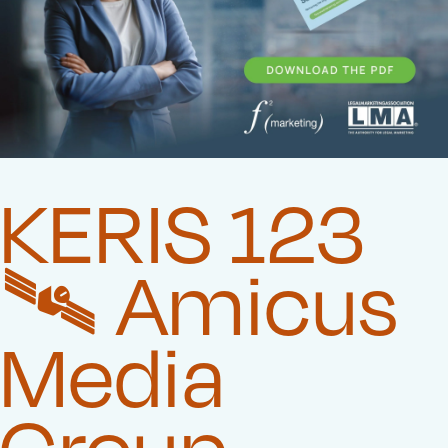
KERIS 123
🛰️‍ Amicus
Media