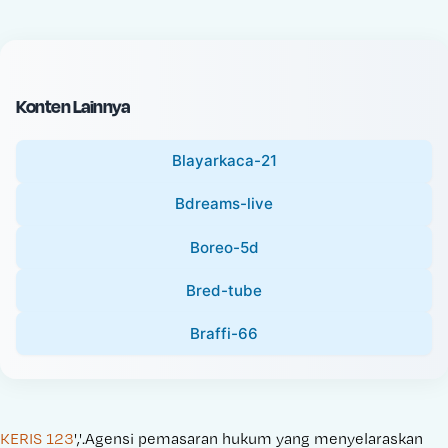
c
l
e
P
:
r
i
Konten Lainnya
c
e
Blayarkaca-21
:
Bdreams-live
Boreo-5d
Bred-tube
Braffi-66
KERIS 123
','.Agensi pemasaran hukum yang menyelaraskan 