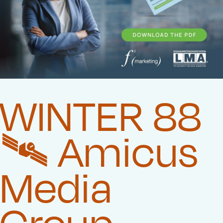
WINTER 88
🛰️‍ Amicus
Media