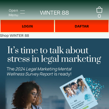
Open
WINTER 88
0
Menu
LOGIN
DAFTAR
Shop
WINTER 88