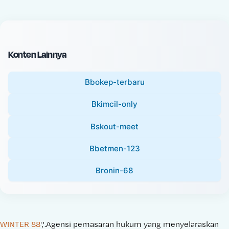
c
l
e
P
:
r
i
Konten Lainnya
c
e
Bbokep-terbaru
:
Bkimcil-only
Bskout-meet
Bbetmen-123
Bronin-68
WINTER 88
','.Agensi pemasaran hukum yang menyelaraskan 