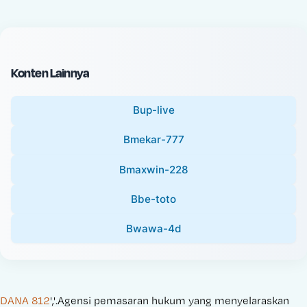
c
l
e
P
:
r
i
Konten Lainnya
c
e
Bup-live
:
Bmekar-777
Bmaxwin-228
Bbe-toto
Bwawa-4d
DANA 812
','.Agensi pemasaran hukum yang menyelaraskan 