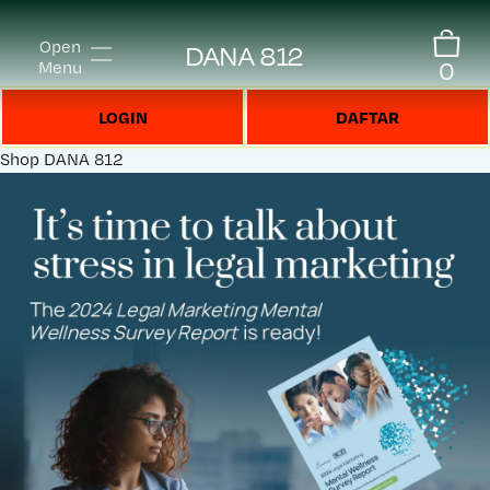
Open
DANA 812
0
Menu
LOGIN
DAFTAR
Shop
DANA 812