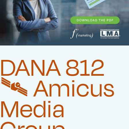
DANA 812
🛰️‍ Amicus
Media