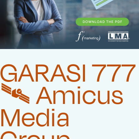
GARASI 777
🛰️‍ Amicus
Media