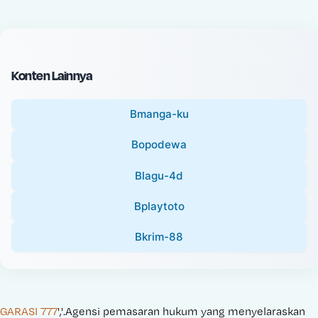
c
l
e
P
:
r
i
Konten Lainnya
c
e
Bmanga-ku
:
Bopodewa
Blagu-4d
Bplaytoto
Bkrim-88
GARASI 777
','.Agensi pemasaran hukum yang menyelaraskan 