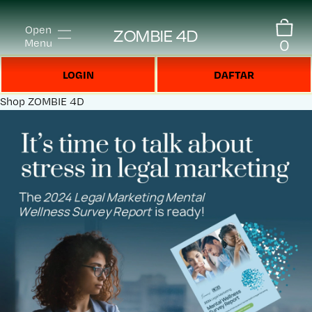
Open
ZOMBIE 4D
0
Menu
LOGIN
DAFTAR
Shop
ZOMBIE 4D