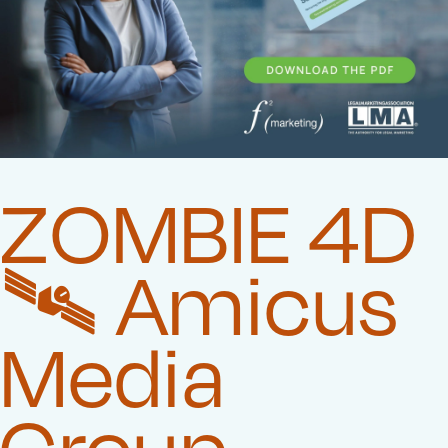
ZOMBIE 4D
🛰️‍ Amicus
Media