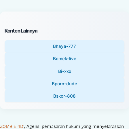
c
l
e
P
:
r
i
Konten Lainnya
c
e
Bhaya-777
:
Bomek-live
Bi-xxx
Bporn-dude
Bskor-808
ZOMBIE 4D
','.Agensi pemasaran hukum yang menyelaraskan 