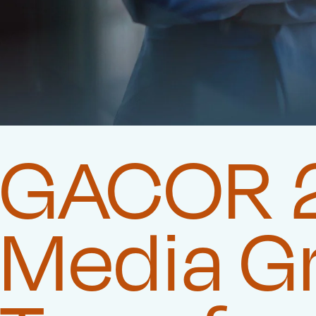
GACOR 2
Media G