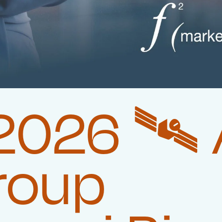
026 🛰️‍
roup