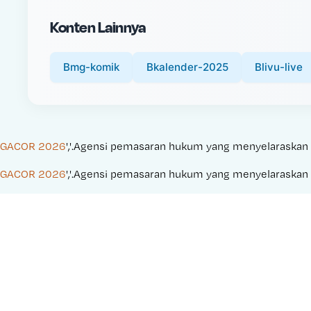
i
Konten Lainnya
c
e
:
Bmg-komik
Bkalender-2025
Blivu-live
GACOR 2026
','.Agensi pemasaran hukum yang menyelaraskan kam
GACOR 2026
','.Agensi pemasaran hukum yang menyelaraskan kam