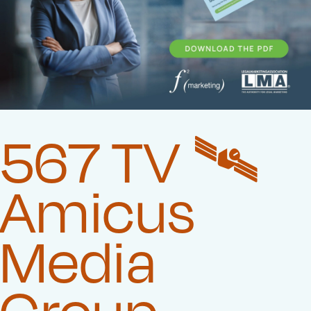
567 TV 🛰️‍
Amicus
Media