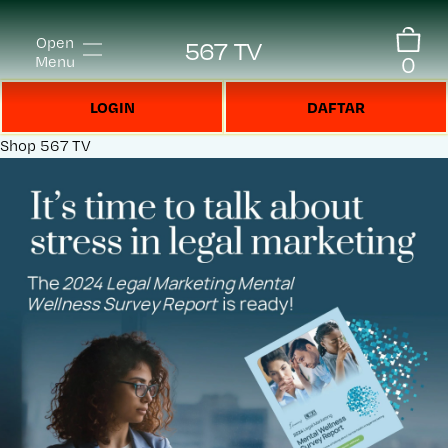
Open
567 TV
0
Menu
LOGIN
DAFTAR
Shop
567 TV