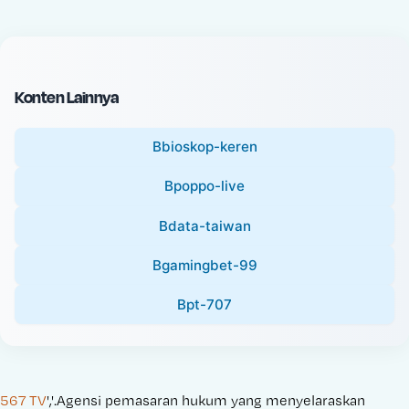
c
l
e
P
:
r
i
Konten Lainnya
c
e
Bbioskop-keren
:
Bpoppo-live
Bdata-taiwan
Bgamingbet-99
Bpt-707
567 TV
','.Agensi pemasaran hukum yang menyelaraskan 