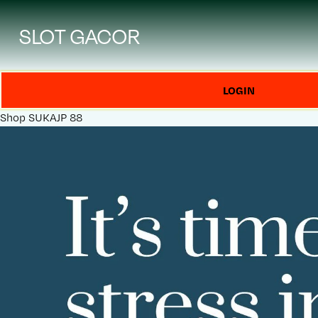
SLOT GACOR
LOGIN
Shop
SUKAJP 88