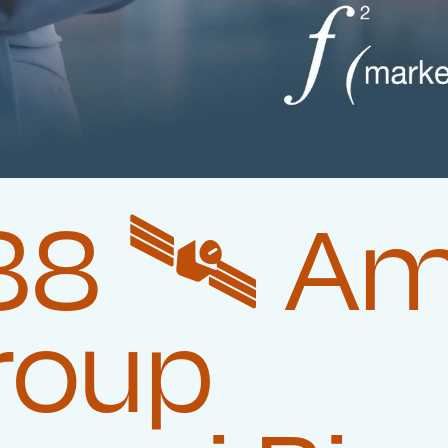
8 🛰️‍ A
roup