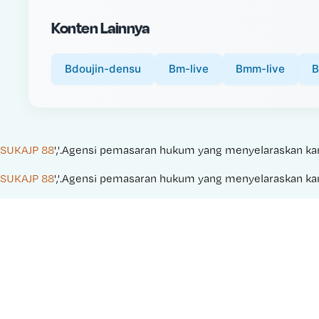
i
Konten Lainnya
c
e
:
Bdoujin-densu
Bm-live
Bmm-live
B
SUKAJP 88
','.Agensi pemasaran hukum yang menyelaraskan kampa
SUKAJP 88
','.Agensi pemasaran hukum yang menyelaraskan kampa