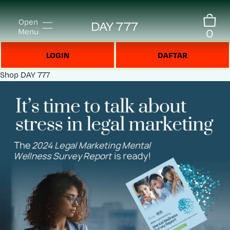
Open
DAY 777
0
Menu
LOGIN
DAFTAR
Shop
DAY 777