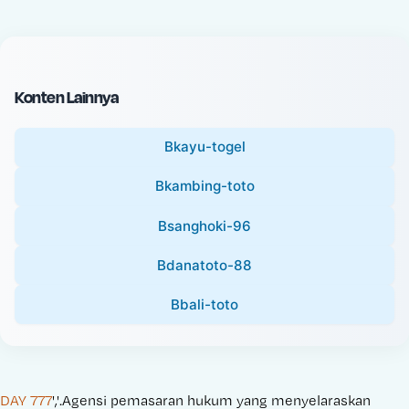
c
l
e
P
:
r
i
Konten Lainnya
c
e
Bkayu-togel
:
Bkambing-toto
Bsanghoki-96
Bdanatoto-88
Bbali-toto
DAY 777
','.Agensi pemasaran hukum yang menyelaraskan 