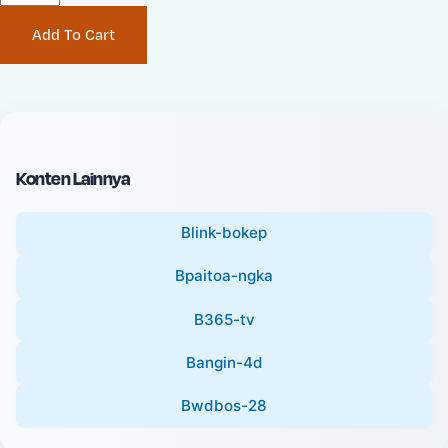
P
i
Add To Cart
r
n
i
a
c
l
e
P
:
r
i
Konten Lainnya
c
e
Blink-bokep
:
Bpaitoa-ngka
B365-tv
Bangin-4d
Bwdbos-28