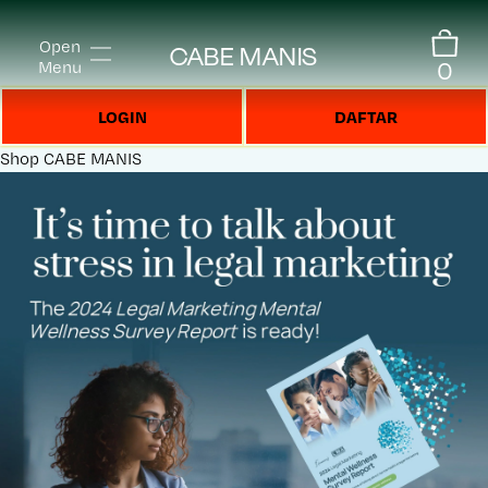
Open
CABE MANIS
0
Menu
LOGIN
DAFTAR
Shop
CABE MANIS