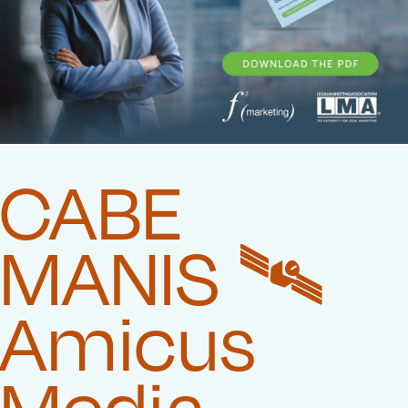
CABE
MANIS 🛰️‍
Amicus