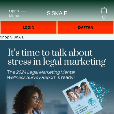
Open
SISKA E
0
Menu
LOGIN
DAFTAR
Shop
SISKA E