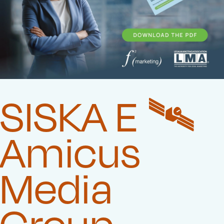
SISKA E 🛰️‍
Amicus
Media