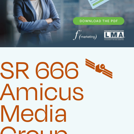
SR 666 🛰️‍
Amicus
Media