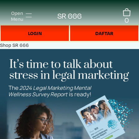
Open
SR 666
0
Menu
LOGIN
DAFTAR
Shop
SR 666