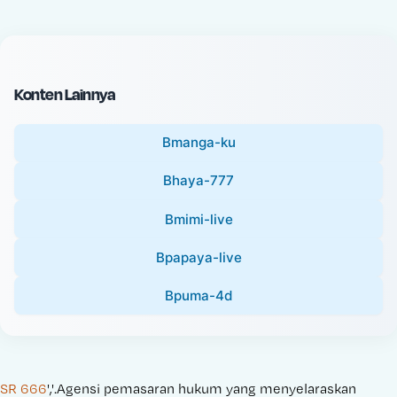
c
l
e
P
:
r
i
Konten Lainnya
c
e
Bmanga-ku
:
Bhaya-777
Bmimi-live
Bpapaya-live
Bpuma-4d
SR 666
','.Agensi pemasaran hukum yang menyelaraskan 