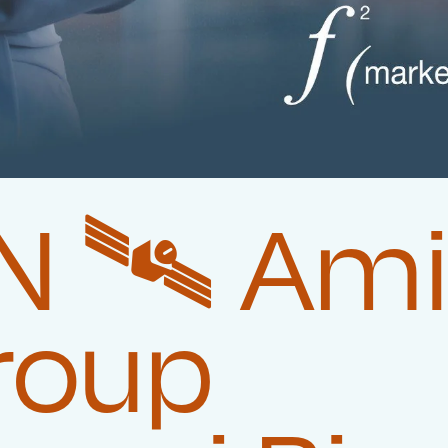
 🛰️‍ Am
roup