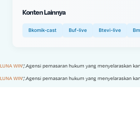
i
Konten Lainnya
c
e
:
Bkomik-cast
Buf-live
Btevi-live
Bm
LUNA WIN
','.Agensi pemasaran hukum yang menyelaraskan kampan
LUNA WIN
','.Agensi pemasaran hukum yang menyelaraskan kampan