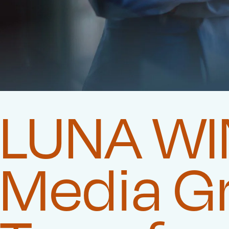
LUNA WIN
Media G