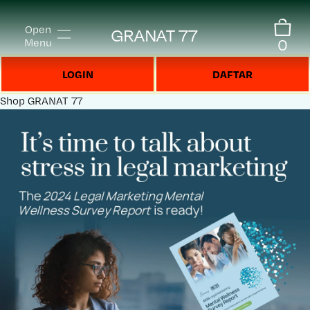
Open
GRANAT 77
0
Menu
LOGIN
DAFTAR
Shop
GRANAT 77