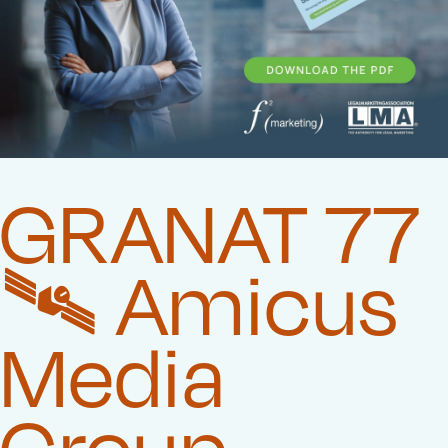
GRANAT 77
🛰️‍ Amicus
Media