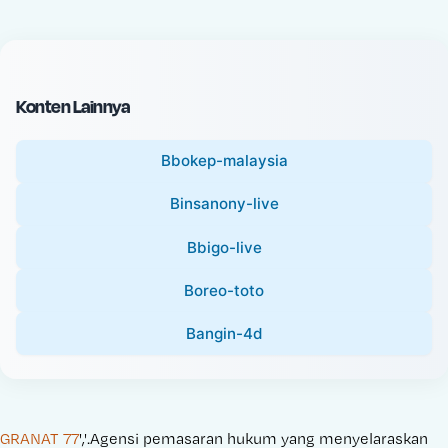
c
l
e
P
:
r
i
Konten Lainnya
c
e
Bbokep-malaysia
:
Binsanony-live
Bbigo-live
Boreo-toto
Bangin-4d
GRANAT 77
','.Agensi pemasaran hukum yang menyelaraskan 