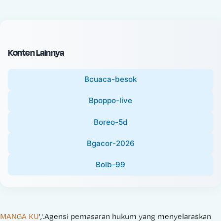
c
l
e
P
:
r
i
Konten Lainnya
c
e
Bcuaca-besok
:
Bpoppo-live
Boreo-5d
Bgacor-2026
Bolb-99
MANGA KU
','.Agensi pemasaran hukum yang menyelaraskan 