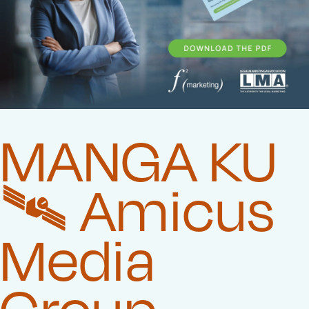
MANGA KU
🛰️‍ Amicus
Media