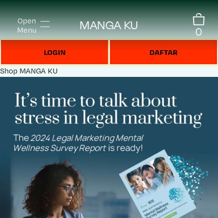
Open
MANGA KU
0
Menu
LOGIN
DAFTAR
Shop
MANGA KU