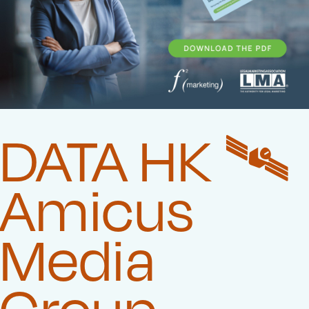
DATA HK 🛰️‍
Amicus
Media