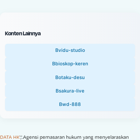
c
l
e
P
:
r
i
Konten Lainnya
c
e
Bvidu-studio
:
Bbioskop-keren
Botaku-desu
Bsakura-live
Bwd-888
DATA HK
','.Agensi pemasaran hukum yang menyelaraskan 