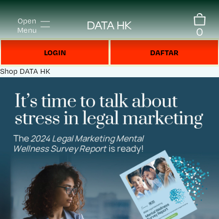
Open
DATA HK
0
Menu
LOGIN
DAFTAR
Shop
DATA HK