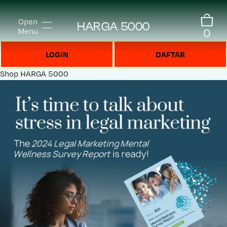
Open
HARGA 5000
0
Menu
LOGIN
DAFTAR
Shop
HARGA 5000