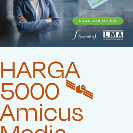
HARGA
5000 🛰️‍
Amicus