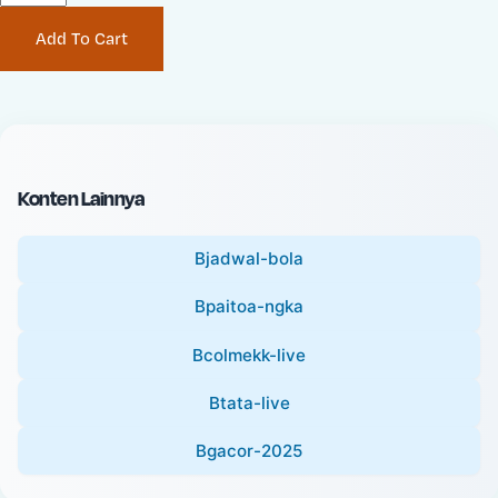
P
i
Add To Cart
r
n
i
a
c
l
e
P
:
r
i
Konten Lainnya
c
e
Bjadwal-bola
:
Bpaitoa-ngka
Bcolmekk-live
Btata-live
Bgacor-2025