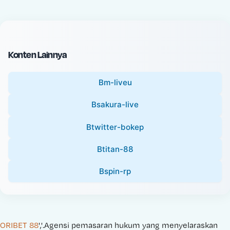
c
l
e
P
:
r
i
Konten Lainnya
c
e
Bm-liveu
:
Bsakura-live
Btwitter-bokep
Btitan-88
Bspin-rp
ORIBET 88
','.Agensi pemasaran hukum yang menyelaraskan 