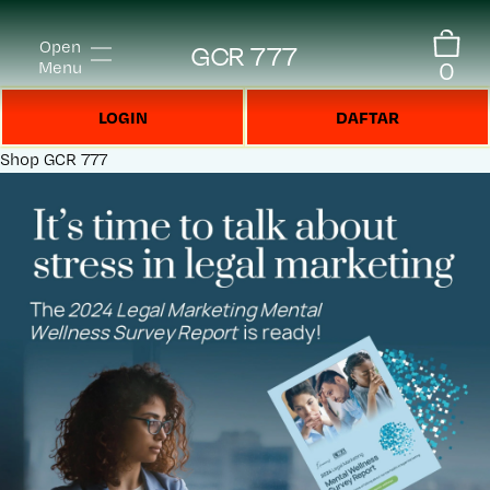
Open
GCR 777
0
Menu
LOGIN
DAFTAR
Shop
GCR 777