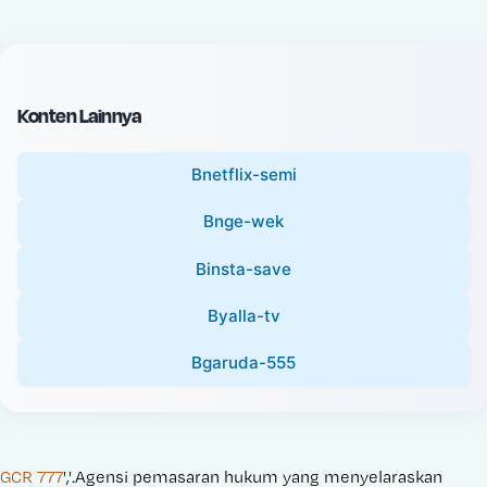
c
l
e
P
:
r
i
Konten Lainnya
c
e
Bnetflix-semi
:
Bnge-wek
Binsta-save
Byalla-tv
Bgaruda-555
GCR 777
','.Agensi pemasaran hukum yang menyelaraskan 