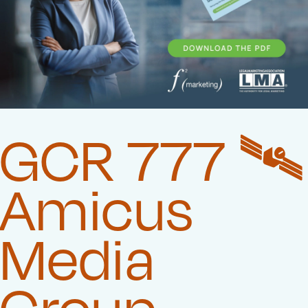
GCR 777 🛰️‍
Amicus
Media