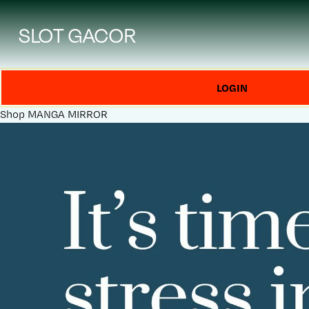
SLOT GACOR
LOGIN
Shop
MANGA MIRROR