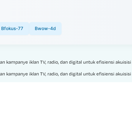
Bfokus-77
Bwow-4d
kampanye iklan TV, radio, dan digital untuk efisiensi akuisisi
kampanye iklan TV, radio, dan digital untuk efisiensi akuisisi
Made with 
MANGA MIRROR