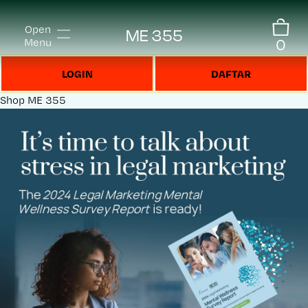
Open
ME 355
0
Menu
LOGIN
DAFTAR
Shop
ME 355