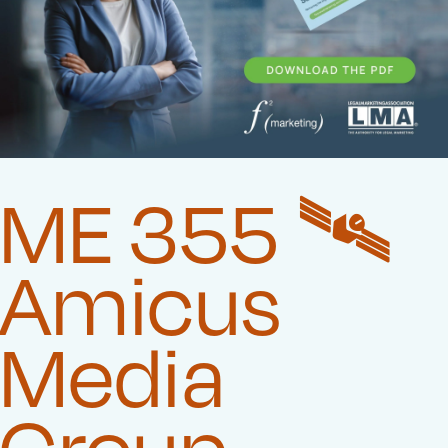
ME 355 🛰️‍
Amicus
Media