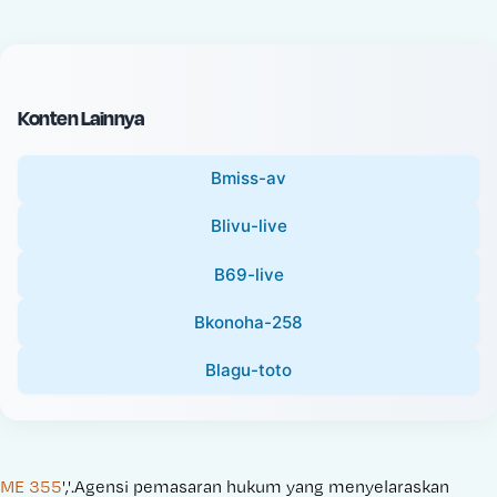
c
l
e
P
:
r
i
Konten Lainnya
c
e
Bmiss-av
:
Blivu-live
B69-live
Bkonoha-258
Blagu-toto
ME 355
','.Agensi pemasaran hukum yang menyelaraskan 