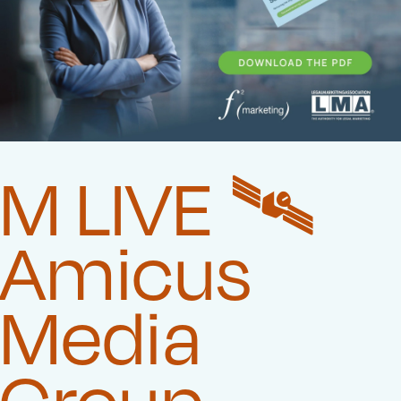
M LIVE 🛰️‍
Amicus
Media