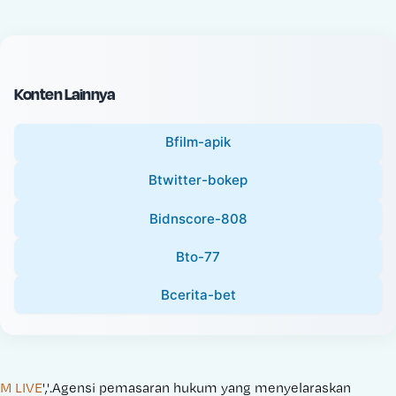
c
l
e
P
:
r
i
Konten Lainnya
c
e
Bfilm-apik
:
Btwitter-bokep
Bidnscore-808
Bto-77
Bcerita-bet
M LIVE
','.Agensi pemasaran hukum yang menyelaraskan 