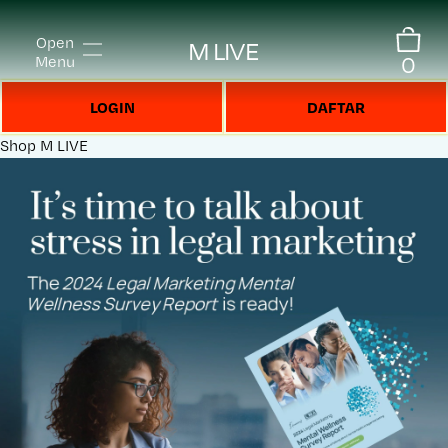
Open
M LIVE
0
Menu
LOGIN
DAFTAR
Shop
M LIVE