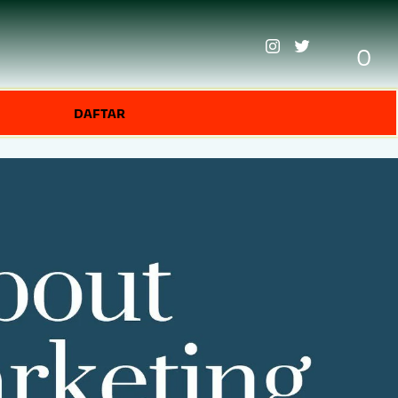
0
DAFTAR