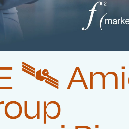
E 🛰️‍ Am
roup