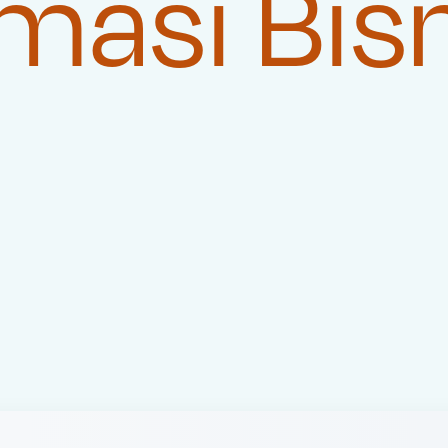
masi Bis