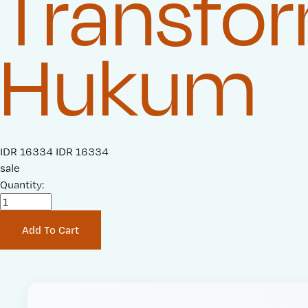
Transfor
Hukum
S
IDR 16334
O
IDR 16334
a
sale
r
l
Quantity:
i
e
g
P
i
Add To Cart
r
n
i
a
c
l
e
P
:
r