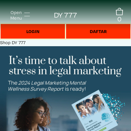
Open
DY 777
0
Menu
LOGIN
DAFTAR
Shop
DY 777