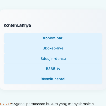
c
l
e
P
:
r
i
Konten Lainnya
c
e
Broblox-baru
:
Bbokep-live
Bdoujin-densu
B365-tv
Bkomik-hentai
DY 777
','.Agensi pemasaran hukum yang menyelaraskan 