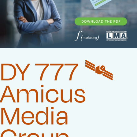
DY 777 🛰️‍
Amicus
Media