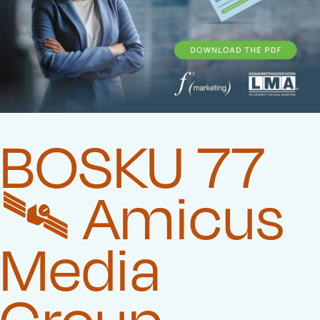
BOSKU 77
🛰️‍ Amicus
Media