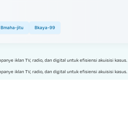
Bmaha-jitu
Bkaya-99
ye iklan TV, radio, dan digital untuk efisiensi akuisisi kasus.
ye iklan TV, radio, dan digital untuk efisiensi akuisisi kasus.
Made with 
PUMA 4D