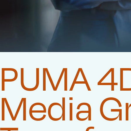
PUMA 4D
Media G