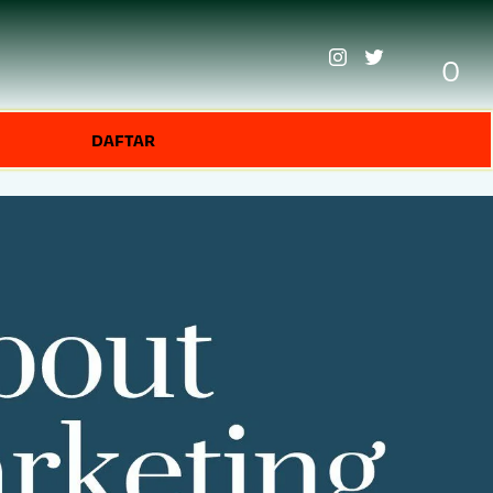
0
DAFTAR