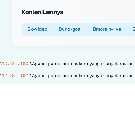
i
Konten Lainnya
c
e
:
Bx-video
Buno-goal
Bmorein-live
VIDU STUDIO
','.Agensi pemasaran hukum yang menyelaraskan kam
VIDU STUDIO
','.Agensi pemasaran hukum yang menyelaraskan kam