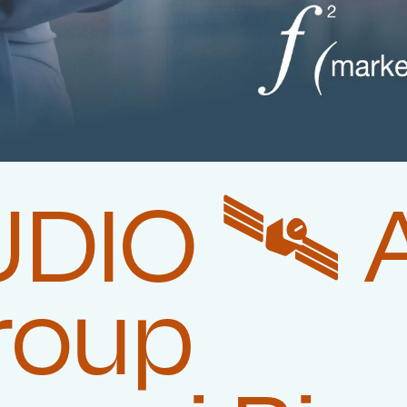
DIO 🛰️‍
roup