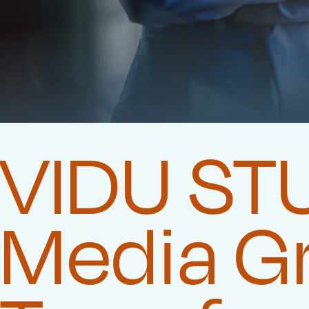
VIDU STU
Media G