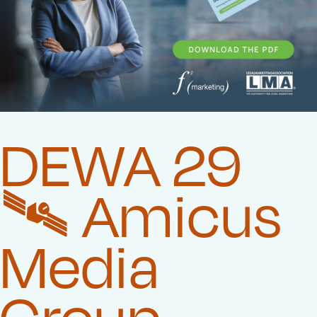
DEWA 29
🛰️‍ Amicus
Media