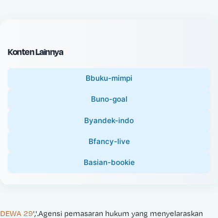
c
l
e
P
:
r
i
Konten Lainnya
c
e
Bbuku-mimpi
:
Buno-goal
Byandek-indo
Bfancy-live
Basian-bookie
DEWA 29
','.Agensi pemasaran hukum yang menyelaraskan 