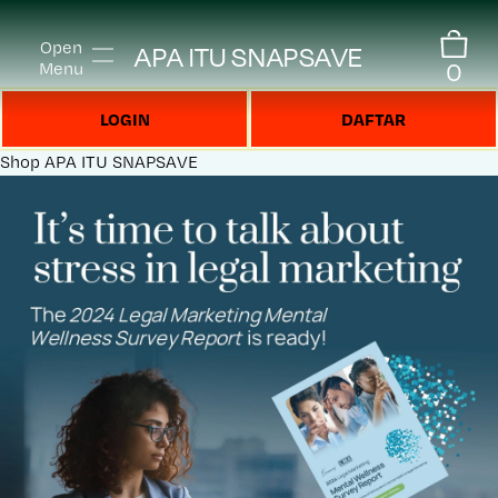
Open
APA ITU SNAPSAVE
0
Menu
LOGIN
DAFTAR
Shop
APA ITU SNAPSAVE