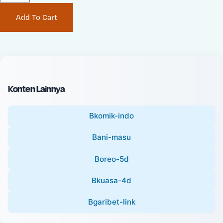
P
i
Add To Cart
r
n
i
a
c
l
e
P
:
r
i
Konten Lainnya
c
e
Bkomik-indo
:
Bani-masu
Boreo-5d
Bkuasa-4d
Bgaribet-link