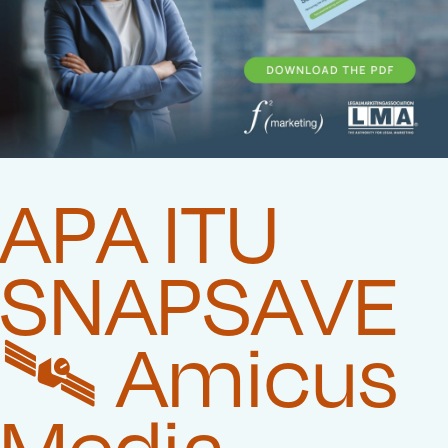
APA ITU
SNAPSAVE
🛰️‍ Amicus