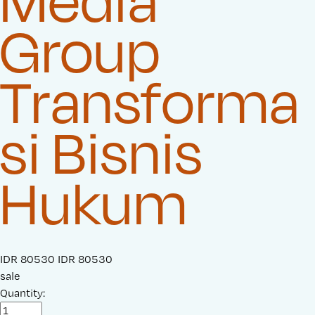
Media
Group
Transforma
si Bisnis
Hukum
S
IDR 80530
O
IDR 80530
a
sale
r
l
Quantity:
i
e
g