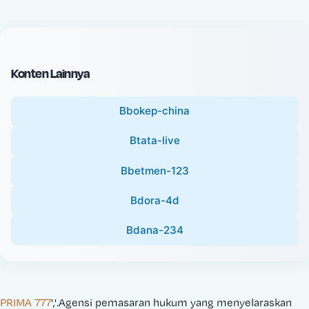
c
l
e
P
:
r
i
Konten Lainnya
c
e
Bbokep-china
:
Btata-live
Bbetmen-123
Bdora-4d
Bdana-234
PRIMA 777
','.Agensi pemasaran hukum yang menyelaraskan 