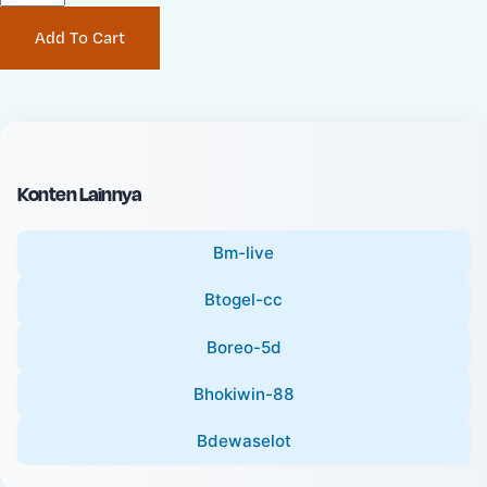
P
i
Add To Cart
r
n
i
a
c
l
e
P
:
r
i
Konten Lainnya
c
e
Bm-live
:
Btogel-cc
Boreo-5d
Bhokiwin-88
Bdewaselot