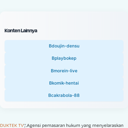
c
l
e
P
:
r
i
Konten Lainnya
c
e
Bdoujin-densu
:
Bplaybokep
Bmorein-live
Bkomik-hentai
Bcakrabola-88
DUKTEK TV
','.Agensi pemasaran hukum yang menyelaraskan 