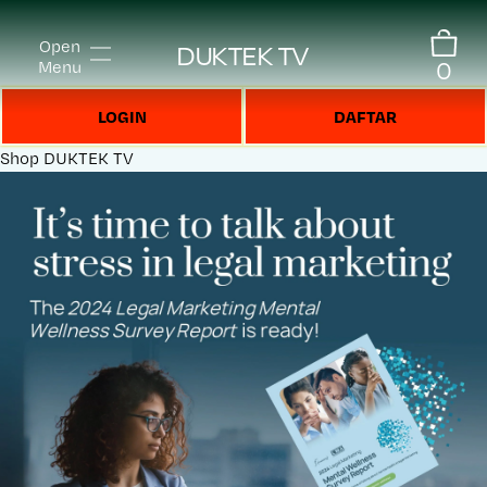
Open
DUKTEK TV
0
Menu
LOGIN
DAFTAR
Shop
DUKTEK TV