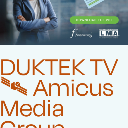
DUKTEK TV
🛰️‍ Amicus
Media