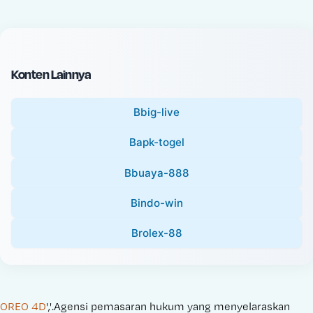
c
l
e
P
:
r
i
Konten Lainnya
c
e
Bbig-live
:
Bapk-togel
Bbuaya-888
Bindo-win
Brolex-88
OREO 4D
','.Agensi pemasaran hukum yang menyelaraskan 