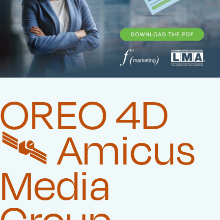
OREO 4D
🛰️‍ Amicus
Media