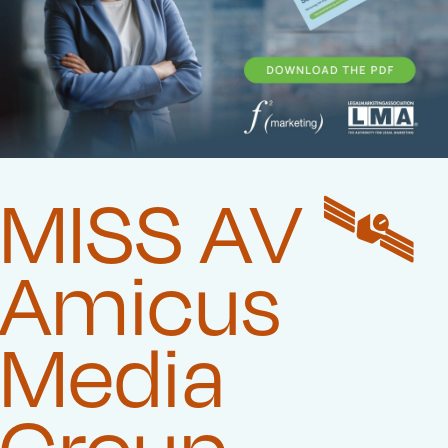
MISS AV 🛰️‍
Amicus
Media