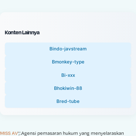
c
l
e
P
:
r
i
Konten Lainnya
c
e
Bindo-javstream
:
Bmonkey-type
Bi-xxx
Bhokiwin-88
Bred-tube
MISS AV
','.Agensi pemasaran hukum yang menyelaraskan 