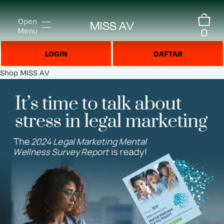
Open
MISS AV
0
Menu
LOGIN
DAFTAR
Shop
MISS AV