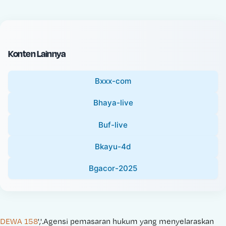
c
l
e
P
:
r
i
Konten Lainnya
c
e
Bxxx-com
:
Bhaya-live
Buf-live
Bkayu-4d
Bgacor-2025
DEWA 158
','.Agensi pemasaran hukum yang menyelaraskan 