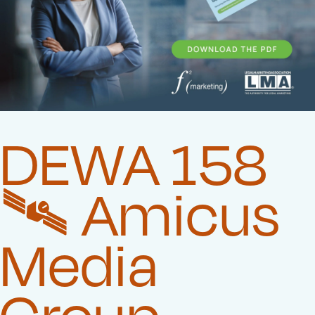
DEWA 158
🛰️‍ Amicus
Media