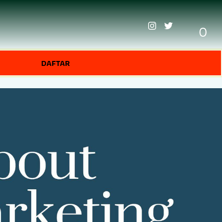
0
DAFTAR