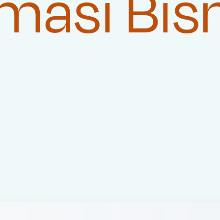
masi Bis