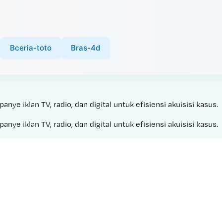
Bceria-toto
Bras-4d
e iklan TV, radio, dan digital untuk efisiensi akuisisi kasus.
e iklan TV, radio, dan digital untuk efisiensi akuisisi kasus.
Made with 
GOKIL 77