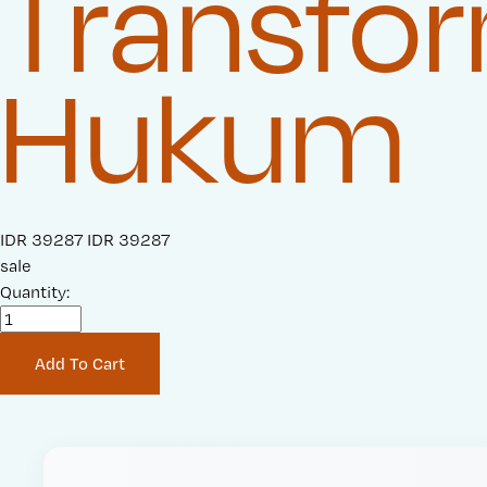
Transfor
Hukum
S
IDR 39287
O
IDR 39287
a
sale
r
l
Quantity:
i
e
g
P
i
Add To Cart
r
n
i
a
c
l
e
P
:
r