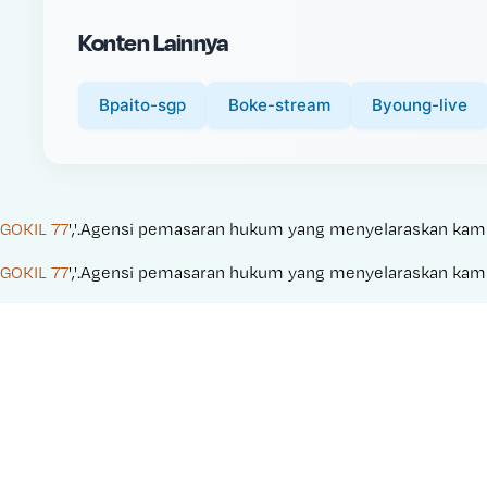
i
Konten Lainnya
c
e
:
Bpaito-sgp
Boke-stream
Byoung-live
GOKIL 77
','.Agensi pemasaran hukum yang menyelaraskan kampany
GOKIL 77
','.Agensi pemasaran hukum yang menyelaraskan kampany