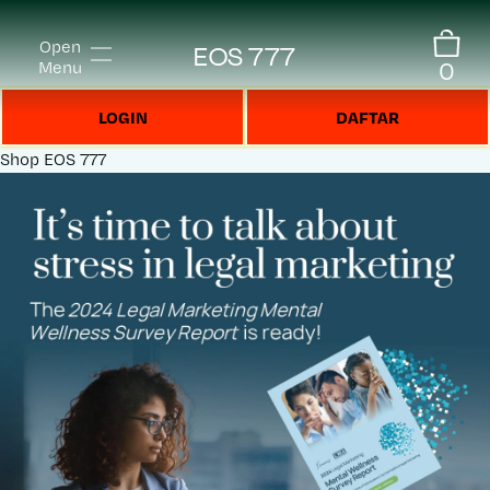
Open
EOS 777
0
Menu
LOGIN
DAFTAR
Shop
EOS 777