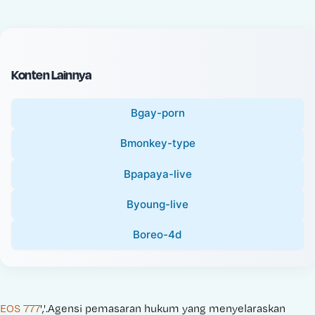
c
l
e
P
:
r
i
Konten Lainnya
c
e
Bgay-porn
:
Bmonkey-type
Bpapaya-live
Byoung-live
Boreo-4d
EOS 777
','.Agensi pemasaran hukum yang menyelaraskan 