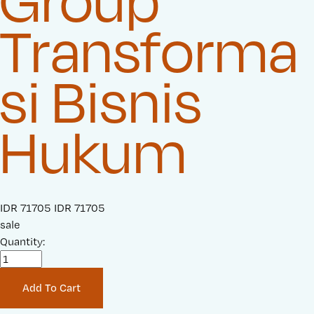
Group
Transforma
si Bisnis
Hukum
S
IDR 71705
O
IDR 71705
a
sale
r
l
Quantity:
i
e
g
P
i
Add To Cart
r
n
i
a