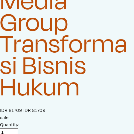
Media
Group
Transforma
si Bisnis
Hukum
S
IDR 81709
O
IDR 81709
a
sale
r
l
Quantity:
i
e
g