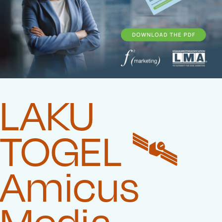
LAKU
TOGEL 🛰️‍
Amicus