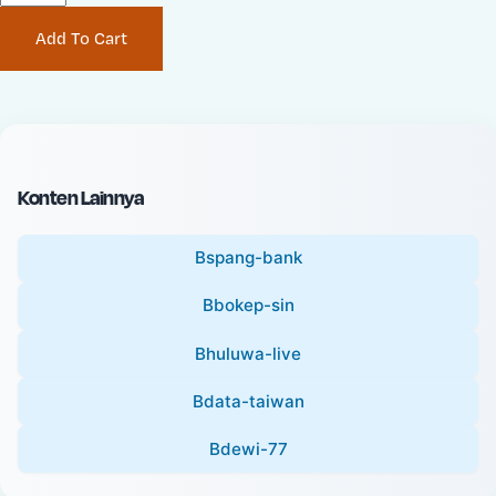
P
i
Add To Cart
r
n
i
a
c
l
e
P
:
r
i
Konten Lainnya
c
e
Bspang-bank
:
Bbokep-sin
Bhuluwa-live
Bdata-taiwan
Bdewi-77