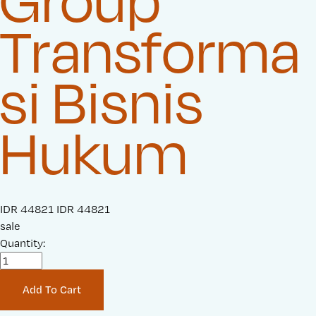
Group
Transforma
si Bisnis
Hukum
S
IDR 44821
O
IDR 44821
a
sale
r
l
Quantity:
i
e
g
P
i
Add To Cart
r
n
i
a