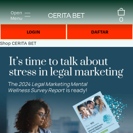
Open
CERITA BET
0
Menu
LOGIN
DAFTAR
Shop
CERITA BET