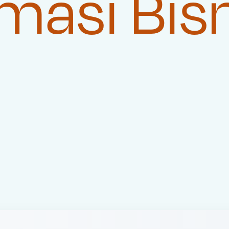
masi Bis