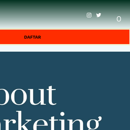
0
DAFTAR