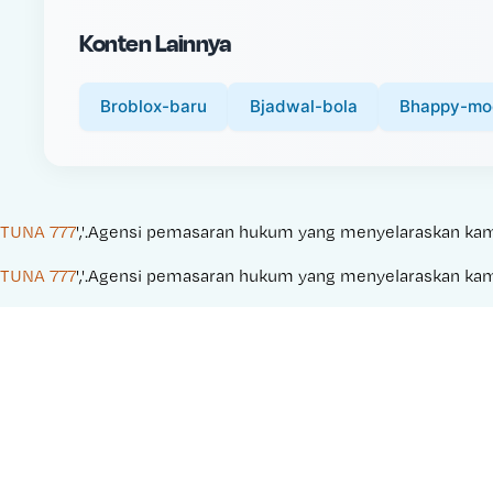
i
Konten Lainnya
c
e
:
Broblox-baru
Bjadwal-bola
Bhappy-mo
TUNA 777
','.Agensi pemasaran hukum yang menyelaraskan kampan
TUNA 777
','.Agensi pemasaran hukum yang menyelaraskan kampan