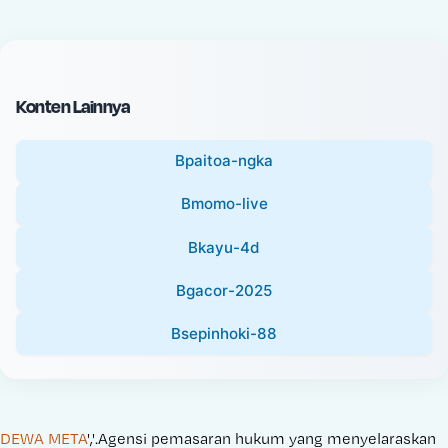
c
l
e
P
:
r
i
Konten Lainnya
c
e
Bpaitoa-ngka
:
Bmomo-live
Bkayu-4d
Bgacor-2025
Bsepinhoki-88
DEWA META
','.Agensi pemasaran hukum yang menyelaraskan 