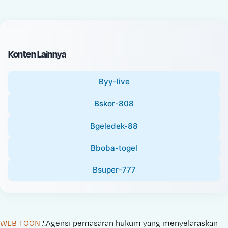
c
l
e
P
:
r
i
Konten Lainnya
c
e
Byy-live
:
Bskor-808
Bgeledek-88
Bboba-togel
Bsuper-777
WEB TOON
','.Agensi pemasaran hukum yang menyelaraskan 