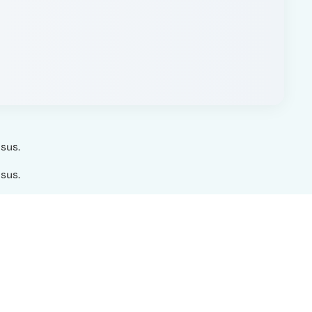
asus.
asus.