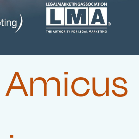
‍ Amicus