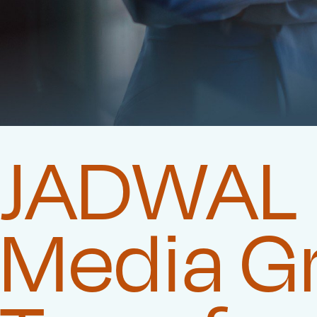
JADWAL 
Media G