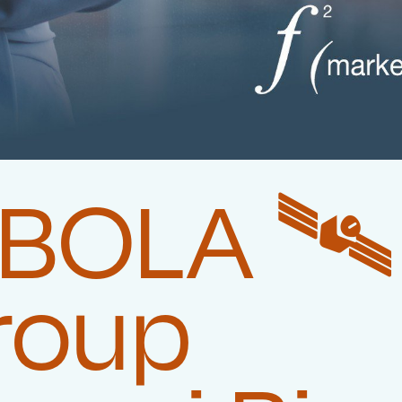
BOLA 🛰️
roup