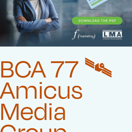
BCA 77 🛰️‍
Amicus
Media