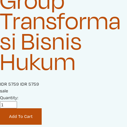
Group
Transforma
si Bisnis
Hukum
S
IDR 5759
O
IDR 5759
a
sale
r
l
Quantity:
i
e
g
P
i
Add To Cart
r
n
i
a