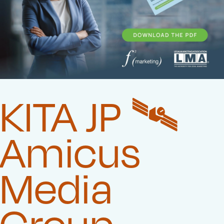
KITA JP 🛰️‍
Amicus
Media