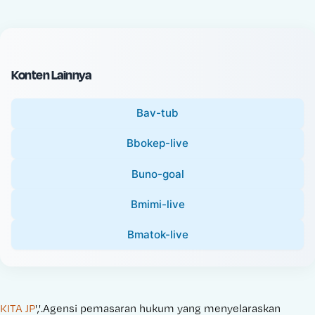
c
l
e
P
:
r
i
Konten Lainnya
c
e
Bav-tub
:
Bbokep-live
Buno-goal
Bmimi-live
Bmatok-live
KITA JP
','.Agensi pemasaran hukum yang menyelaraskan 